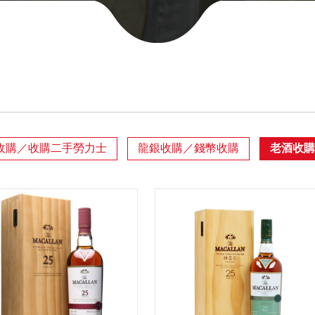
收購／收購二手勞力士
龍銀收購／錢幣收購
老酒收