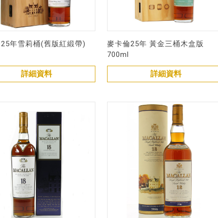
25年雪莉桶(舊版紅緞帶)
麥卡倫25年 黃金三桶木盒版
700ml
詳細資料
詳細資料