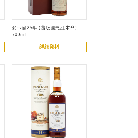
麥卡倫25年 (舊版圓瓶紅木盒)
700ml
詳細資料